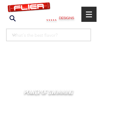
.....
DESIGNS
POWER OF SWIMMING
카톡으로 빠른 상담/견적/시안 확인
kakaotalk : XOOXPRO (플라이어 김재중)
02-488-3500
/
SWIMMERS@NAVER.COM
해외지사 (+063) 917-338-9397 (PHIL. CEBU)