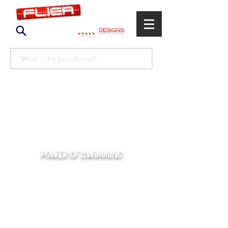
.....
DESIGNS
POWER OF SWIMMING
카톡으로 빠른 상담/견적/시안 확인
kakaotalk : XOOXPRO (플라이어 김재중)
02-488-3500
/
SWIMMERS@NAVER.COM
해외지사 (+063) 917-338-9397 (PHIL. CEBU)