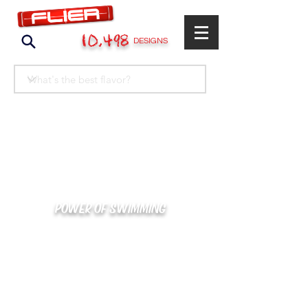
10,498
DESIGNS
POWER OF SWIMMING
카톡으로 빠른 상담/견적/시안 확인
kakaotalk : XOOXPRO (플라이어 김재중)
02-488-3500
/
SWIMMERS@NAVER.COM
해외지사 (+063) 917-338-9397 (PHIL. CEBU)