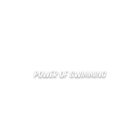
POWER OF SWIMMING
02-48
확인
kakaotalk : XOOXPRO (플라이어 김재중)
해외지사 