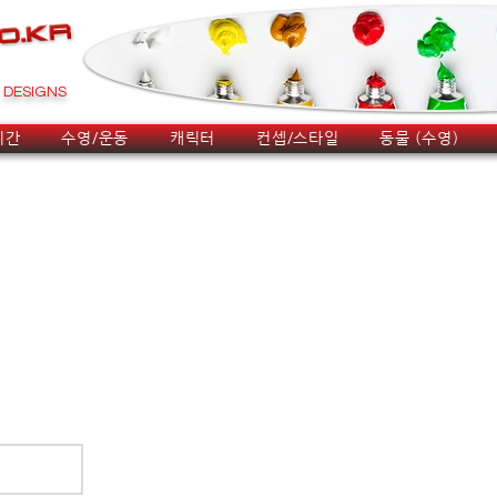
DESIGNS
시간
수영/운동
캐릭터
컨셉/스타일
동물 (수영)