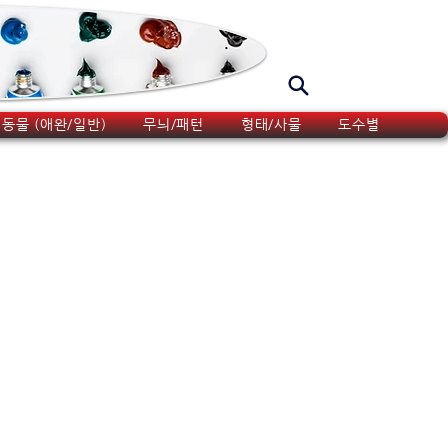
동물 (애완/일반)
무늬/패턴
형태/사물
도수별