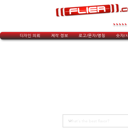
.....
디자인 의뢰
제작 정보
로고/문자/명칭
숫자/