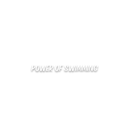
POWER OF SWIMMING
02-48
확인
kakaotalk : XOOXPRO (플라이어 김재중)
해외지사 