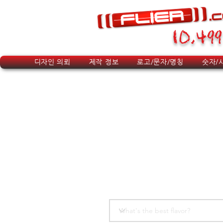
10,499
디자인 의뢰
제작 정보
로고/문자/명칭
숫자/