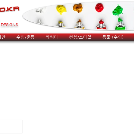
DESIGNS
시간
수영/운동
캐릭터
컨셉/스타일
동물 (수영)