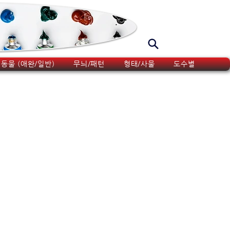
동물 (애완/일반)
무늬/패턴
형태/사물
도수별