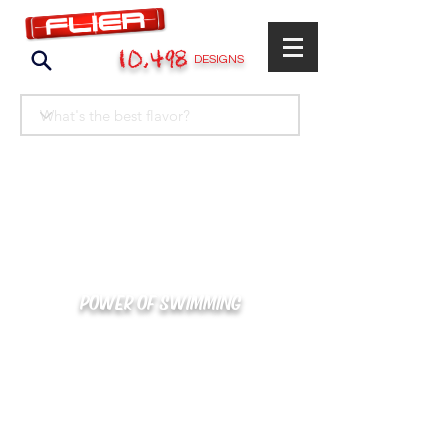
10,498
DESIGNS
POWER OF SWIMMING
카톡으로 빠른 상담/견적/시안 확인
kakaotalk : XOOXPRO (플라이어 김재중)
02-488-3500
/
SWIMMERS@NAVER.COM
해외지사 (+063) 917-338-9397 (PHIL. CEBU)