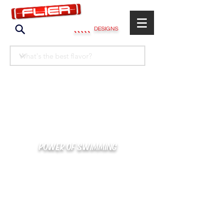
.....
DESIGNS
POWER OF SWIMMING
카톡으로 빠른 상담/견적/시안 확인
kakaotalk : XOOXPRO (플라이어 김재중)
02-488-3500
/
SWIMMERS@NAVER.COM
해외지사 (+063) 917-338-9397 (PHIL. CEBU)