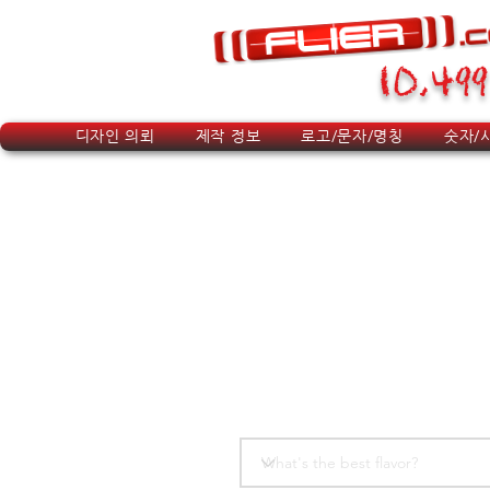
10,499
디자인 의뢰
제작 정보
로고/문자/명칭
숫자/