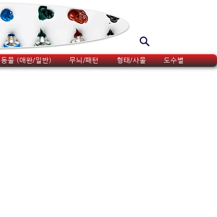
동물 (애완/일반)
무늬/패턴
형태/사물
도수별