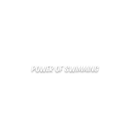
POWER OF SWIMMING
02-48
확인
kakaotalk : XOOXPRO (플라이어 김재중)
해외지사 