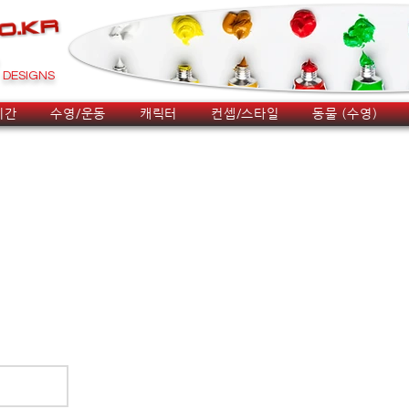
DESIGNS
시간
수영/운동
캐릭터
컨셉/스타일
동물 (수영)