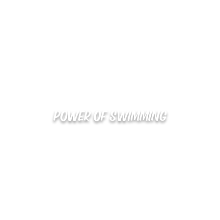
POWER OF SWIMMING
02-48
확인
kakaotalk : XOOXPRO (플라이어 김재중)
해외지사 