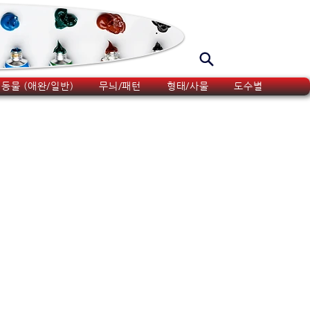
동물 (애완/일반)
무늬/패턴
형태/사물
도수별