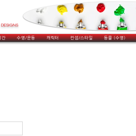
DESIGNS
시간
수영/운동
캐릭터
컨셉/스타일
동물 (수영)