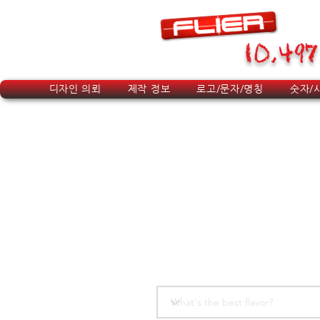
10,497
디자인 의뢰
제작 정보
로고/문자/명칭
숫자/