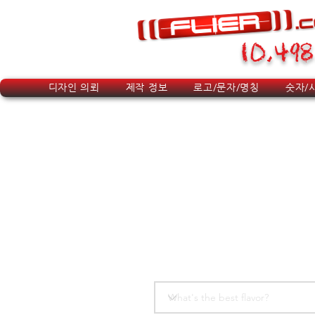
10,498
디자인 의뢰
제작 정보
로고/문자/명칭
숫자/