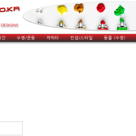
DESIGNS
시간
수영/운동
캐릭터
컨셉/스타일
동물 (수영)