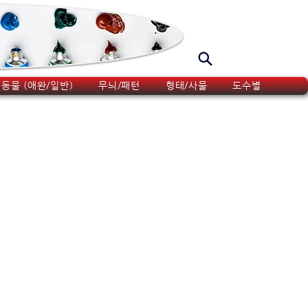
동물 (애완/일반)
무늬/패턴
형태/사물
도수별