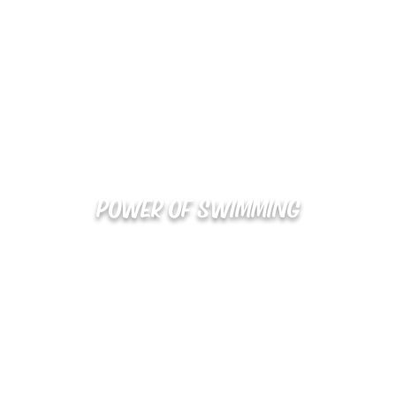
POWER OF SWIMMING
02-48
확인
kakaotalk : XOOXPRO (플라이어 김재중)
해외지사 