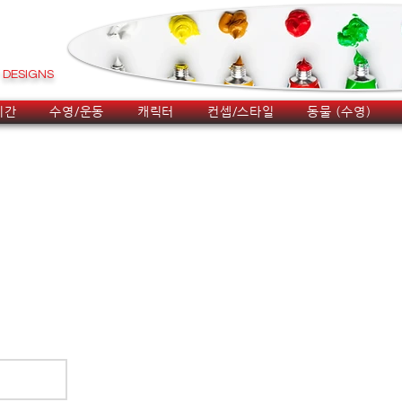
DESIGNS
시간
수영/운동
캐릭터
컨셉/스타일
동물 (수영)