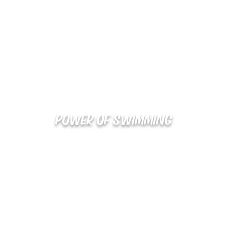
POWER OF SWIMMING
02-48
확인
kakaotalk : XOOXPRO (플라이어 김재중)
해외지사 