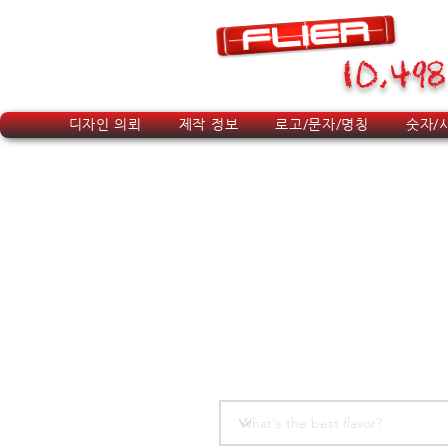
10,498
디자인 의뢰
제작 정보
로고/문자/명칭
숫자/