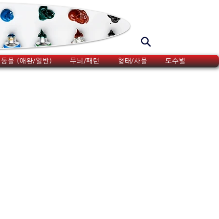
동물 (애완/일반)
무늬/패턴
형태/사물
도수별