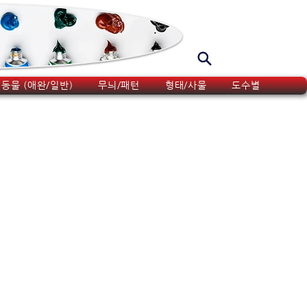
동물 (애완/일반)
무늬/패턴
형태/사물
도수별