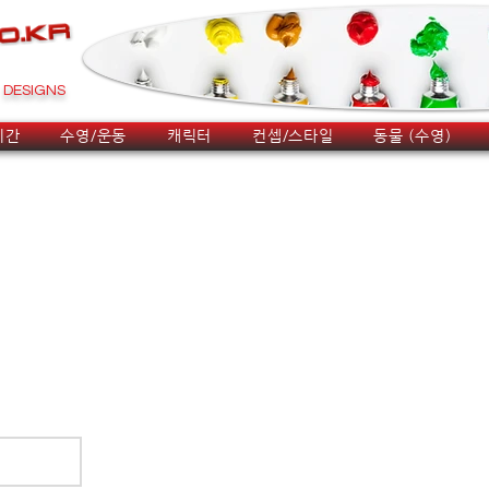
DESIGNS
시간
수영/운동
캐릭터
컨셉/스타일
동물 (수영)