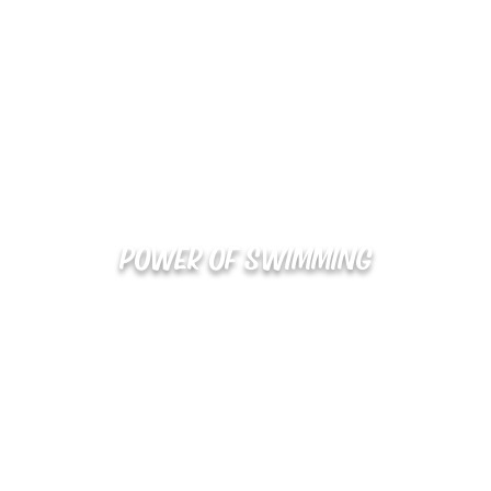
POWER OF SWIMMING
02-48
확인
kakaotalk : XOOXPRO (플라이어 김재중)
해외지사 