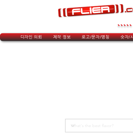
.....
디자인 의뢰
제작 정보
로고/문자/명칭
숫자/