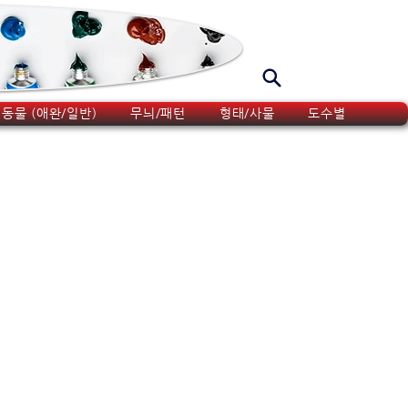
동물 (애완/일반)
무늬/패턴
형태/사물
도수별