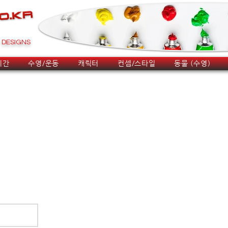
DESIGNS
시간
수영/운동
캐릭터
컨셉/스타일
동물 (수영)