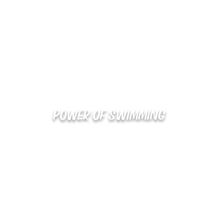
POWER OF SWIMMING
02-48
확인
kakaotalk : XOOXPRO (플라이어 김재중)
해외지사 