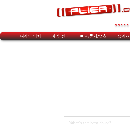
.....
디자인 의뢰
제작 정보
로고/문자/명칭
숫자/