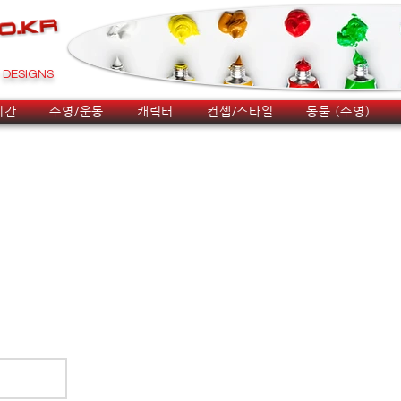
DESIGNS
시간
수영/운동
캐릭터
컨셉/스타일
동물 (수영)