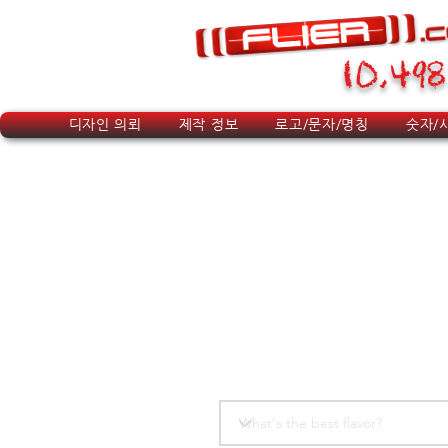
10,498
디자인 의뢰
제작 정보
로고/문자/명칭
숫자/