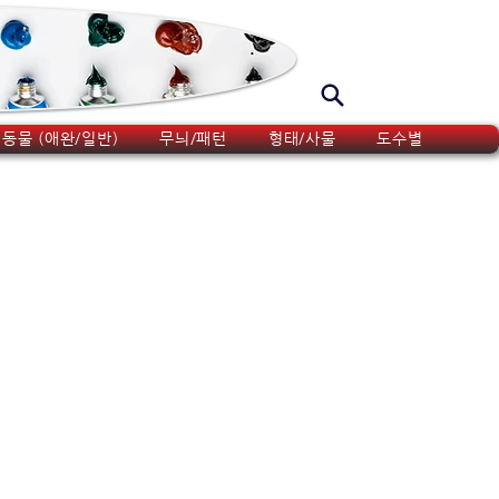
동물 (애완/일반)
무늬/패턴
형태/사물
도수별