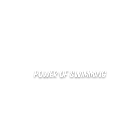
POWER OF SWIMMING
02-48
확인
kakaotalk : XOOXPRO (플라이어 김재중)
해외지사 