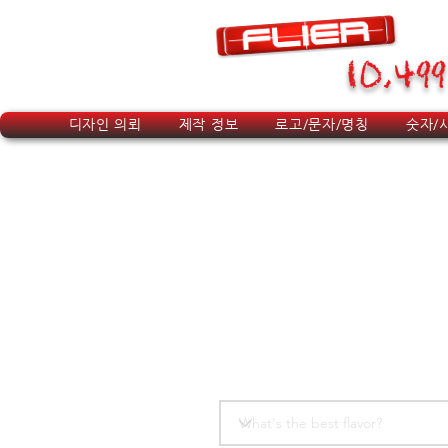
10,499
디자인 의뢰
제작 정보
로고/문자/명칭
숫자/