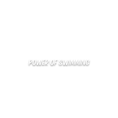
POWER OF SWIMMING
02-48
확인
kakaotalk : XOOXPRO (플라이어 김재중)
해외지사 