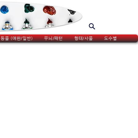
동물 (애완/일반)
무늬/패턴
형태/사물
도수별