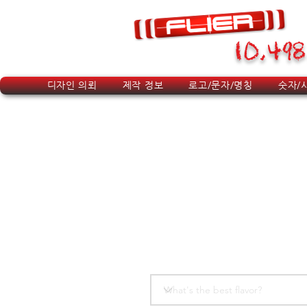
10,498
디자인 의뢰
제작 정보
로고/문자/명칭
숫자/