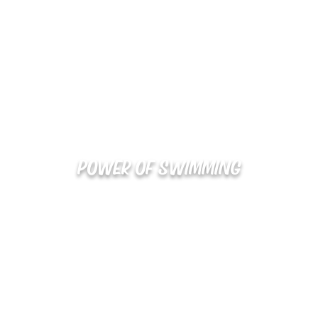
POWER OF SWIMMING
02-48
확인
kakaotalk : XOOXPRO (플라이어 김재중)
해외지사 