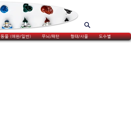
동물 (애완/일반)
무늬/패턴
형태/사물
도수별