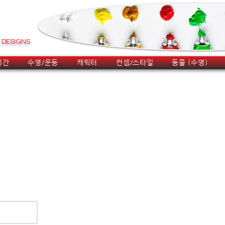
DESIGNS
시간
수영/운동
캐릭터
컨셉/스타일
동물 (수영)