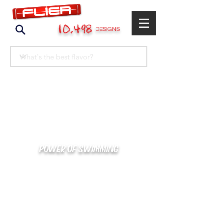
10,498
DESIGNS
POWER OF SWIMMING
카톡으로 빠른 상담/견적/시안 확인
kakaotalk : XOOXPRO (플라이어 김재중)
02-488-3500
/
SWIMMERS@NAVER.COM
해외지사 (+063) 917-338-9397 (PHIL. CEBU)