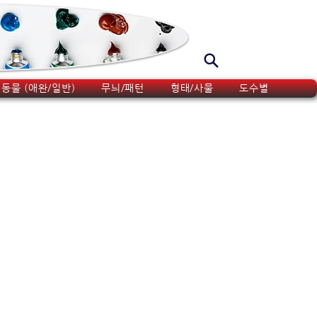
동물 (애완/일반)
무늬/패턴
형태/사물
도수별