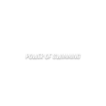
POWER OF SWIMMING
02-48
확인
kakaotalk : XOOXPRO (플라이어 김재중)
해외지사 