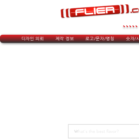
.....
디자인 의뢰
제작 정보
로고/문자/명칭
숫자/