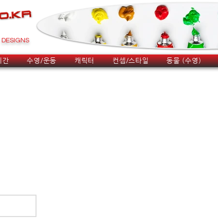
DESIGNS
시간
수영/운동
캐릭터
컨셉/스타일
동물 (수영)