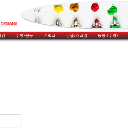
DESIGNS
시간
수영/운동
캐릭터
컨셉/스타일
동물 (수영)