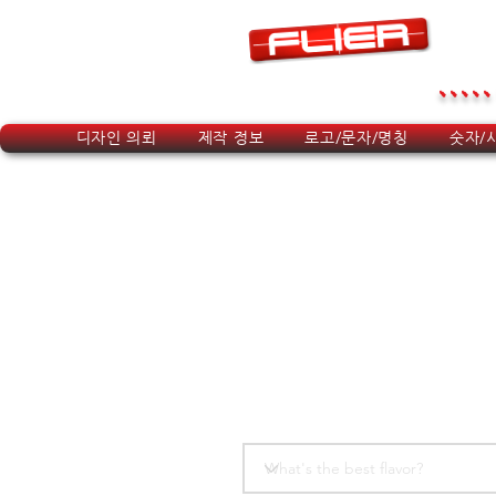
.....
디자인 의뢰
제작 정보
로고/문자/명칭
숫자/