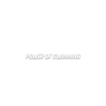
POWER OF SWIMMING
02-48
확인
kakaotalk : XOOXPRO (플라이어 김재중)
해외지사 