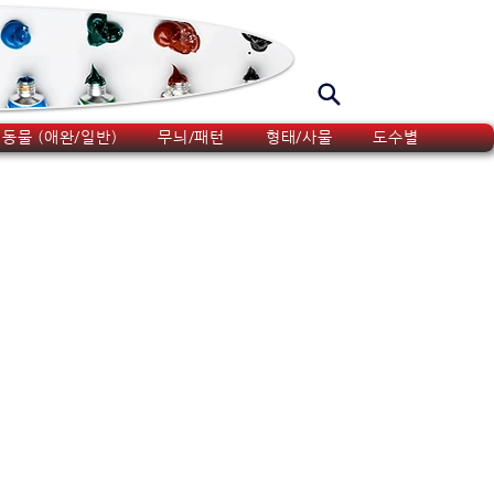
동물 (애완/일반)
무늬/패턴
형태/사물
도수별