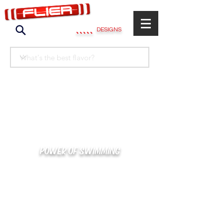
.....
DESIGNS
POWER OF SWIMMING
카톡으로 빠른 상담/견적/시안 확인
kakaotalk : XOOXPRO (플라이어 김재중)
02-488-3500
/
SWIMMERS@NAVER.COM
해외지사 (+063) 917-338-9397 (PHIL. CEBU)