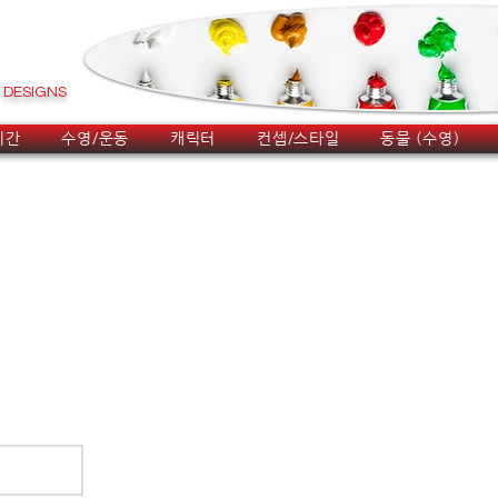
DESIGNS
시간
수영/운동
캐릭터
컨셉/스타일
동물 (수영)