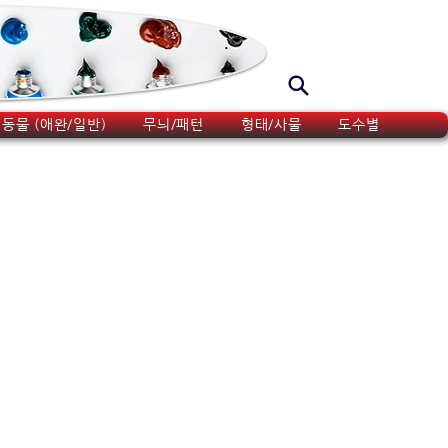
동물 (애완/일반)
무늬/패턴
형태/사물
도수별