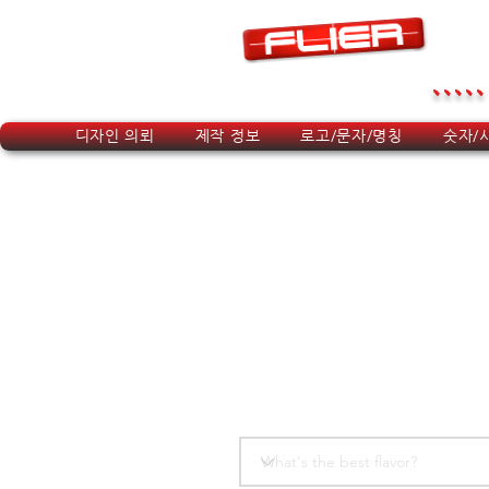
.....
디자인 의뢰
제작 정보
로고/문자/명칭
숫자/