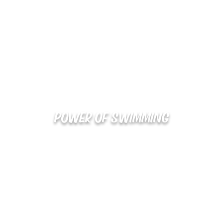
POWER OF SWIMMING
02-48
확인
kakaotalk : XOOXPRO (플라이어 김재중)
해외지사 