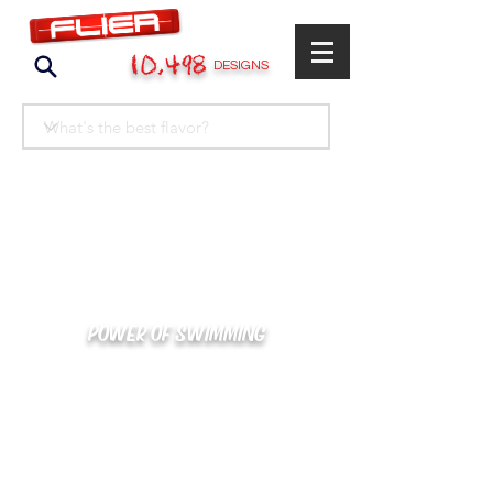
10,498
DESIGNS
POWER OF SWIMMING
카톡으로 빠른 상담/견적/시안 확인
kakaotalk : XOOXPRO (플라이어 김재중)
02-488-3500
/
SWIMMERS@NAVER.COM
해외지사 (+063) 917-338-9397 (PHIL. CEBU)