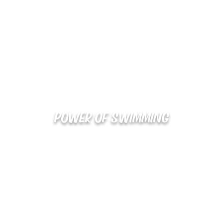
POWER OF SWIMMING
02-48
확인
kakaotalk : XOOXPRO (플라이어 김재중)
해외지사 