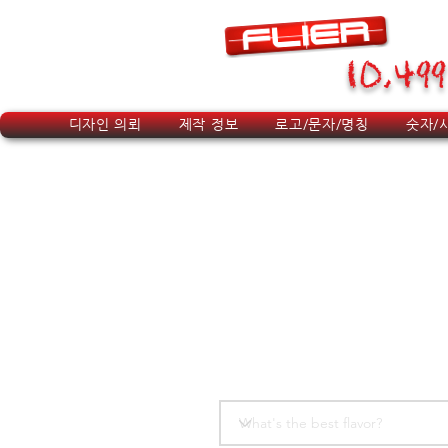
10,499
디자인 의뢰
제작 정보
로고/문자/명칭
숫자/