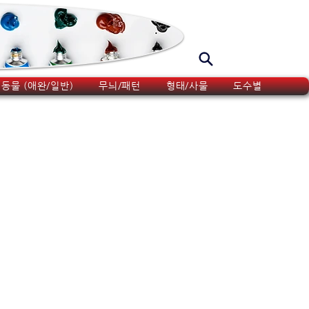
동물 (애완/일반)
무늬/패턴
형태/사물
도수별