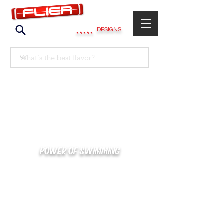
.....
DESIGNS
POWER OF SWIMMING
카톡으로 빠른 상담/견적/시안 확인
kakaotalk : XOOXPRO (플라이어 김재중)
02-488-3500
/
SWIMMERS@NAVER.COM
해외지사 (+063) 917-338-9397 (PHIL. CEBU)