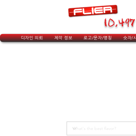
10,497
디자인 의뢰
제작 정보
로고/문자/명칭
숫자/