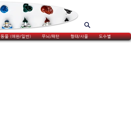
동물 (애완/일반)
무늬/패턴
형태/사물
도수별