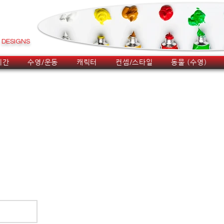
DESIGNS
시간
수영/운동
캐릭터
컨셉/스타일
동물 (수영)