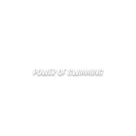
POWER OF SWIMMING
02-48
확인
kakaotalk : XOOXPRO (플라이어 김재중)
해외지사 