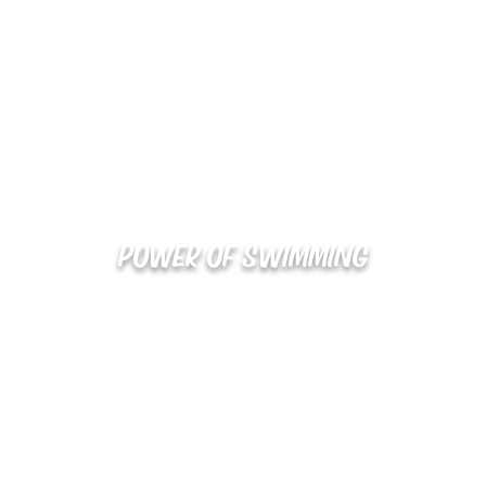
POWER OF SWIMMING
02-48
확인
kakaotalk : XOOXPRO (플라이어 김재중)
해외지사 