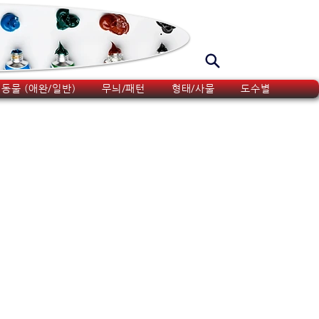
동물 (애완/일반)
무늬/패턴
형태/사물
도수별