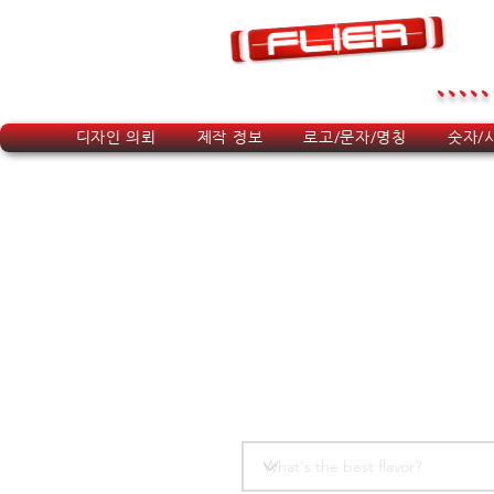
.....
디자인 의뢰
제작 정보
로고/문자/명칭
숫자/