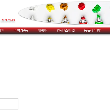
DESIGNS
시간
수영/운동
캐릭터
컨셉/스타일
동물 (수영)