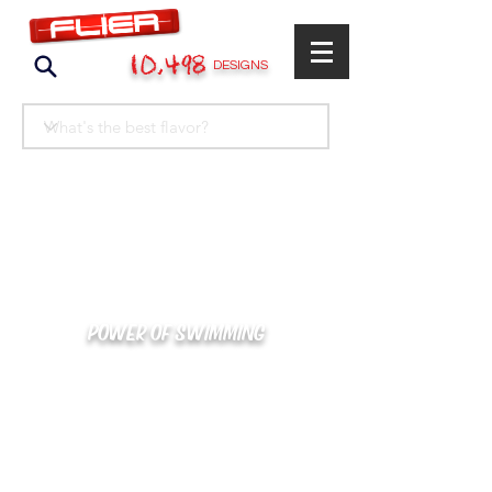
10,498
DESIGNS
POWER OF SWIMMING
카톡으로 빠른 상담/견적/시안 확인
kakaotalk : XOOXPRO (플라이어 김재중)
02-488-3500
/
SWIMMERS@NAVER.COM
해외지사 (+063) 917-338-9397 (PHIL. CEBU)