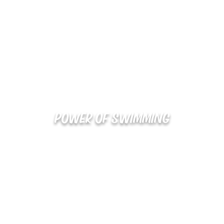
POWER OF SWIMMING
02-48
확인
kakaotalk : XOOXPRO (플라이어 김재중)
해외지사 