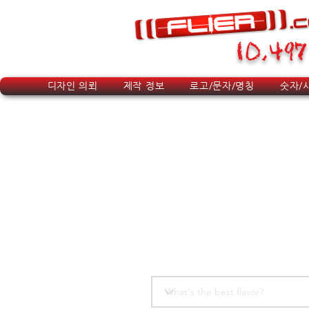
10,497
디자인 의뢰
제작 정보
로고/문자/명칭
숫자/