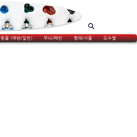
동물 (애완/일반)
무늬/패턴
형태/사물
도수별