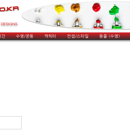
DESIGNS
시간
수영/운동
캐릭터
컨셉/스타일
동물 (수영)