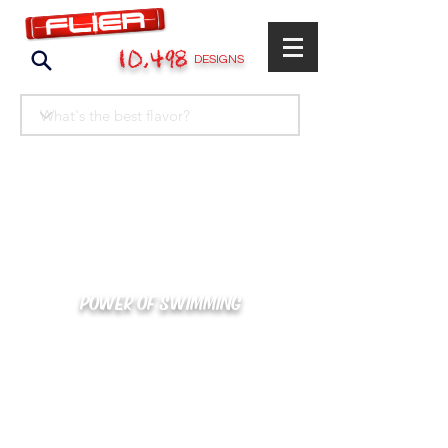
10,498
DESIGNS
POWER OF SWIMMING
카톡으로 빠른 상담/견적/시안 확인
kakaotalk : XOOXPRO (플라이어 김재중)
02-488-3500
/
SWIMMERS@NAVER.COM
해외지사 (+063) 917-338-9397 (PHIL. CEBU)