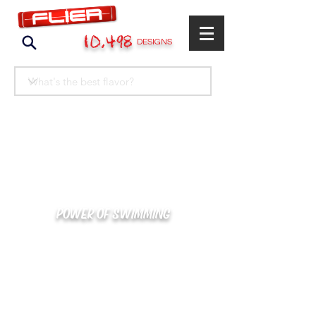
10,498
DESIGNS
POWER OF SWIMMING
카톡으로 빠른 상담/견적/시안 확인
kakaotalk : XOOXPRO (플라이어 김재중)
02-488-3500
/
SWIMMERS@NAVER.COM
해외지사 (+063) 917-338-9397 (PHIL. CEBU)