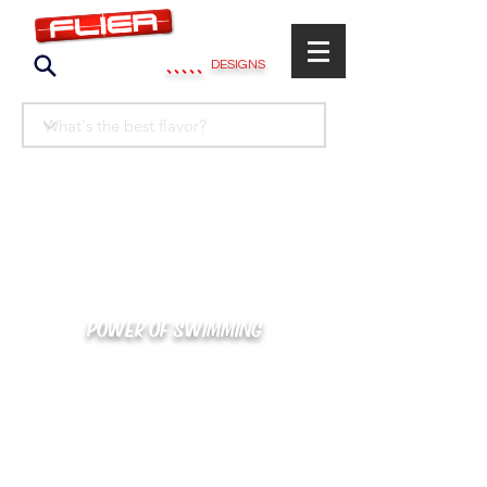
.....
DESIGNS
POWER OF SWIMMING
카톡으로 빠른 상담/견적/시안 확인
kakaotalk : XOOXPRO (플라이어 김재중)
02-488-3500
/
SWIMMERS@NAVER.COM
해외지사 (+063) 917-338-9397 (PHIL. CEBU)