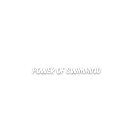
POWER OF SWIMMING
02-48
확인
kakaotalk : XOOXPRO (플라이어 김재중)
해외지사 