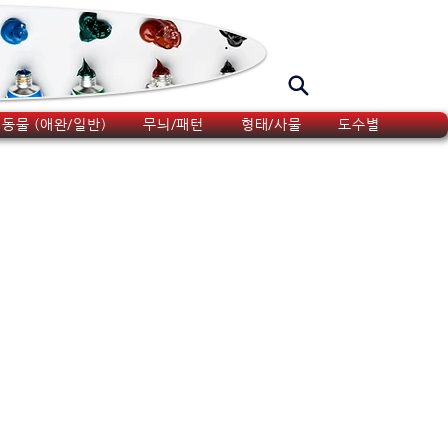
동물 (애완/일반)
무늬/패턴
형태/사물
도수별