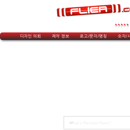
.....
디자인 의뢰
제작 정보
로고/문자/명칭
숫자/