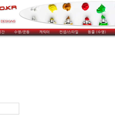
DESIGNS
시간
수영/운동
캐릭터
컨셉/스타일
동물 (수영)