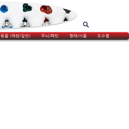
동물 (애완/일반)
무늬/패턴
형태/사물
도수별