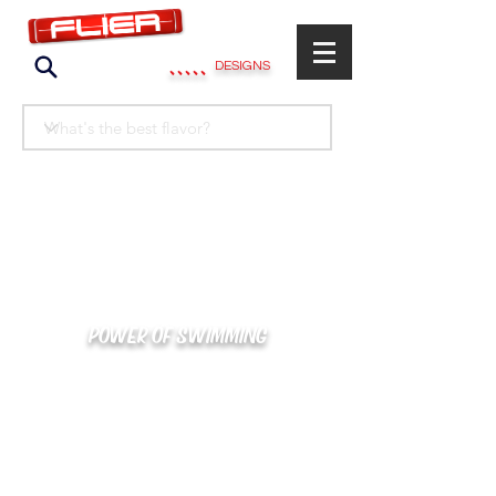
.....
DESIGNS
POWER OF SWIMMING
카톡으로 빠른 상담/견적/시안 확인
kakaotalk : XOOXPRO (플라이어 김재중)
02-488-3500
/
SWIMMERS@NAVER.COM
해외지사 (+063) 917-338-9397 (PHIL. CEBU)