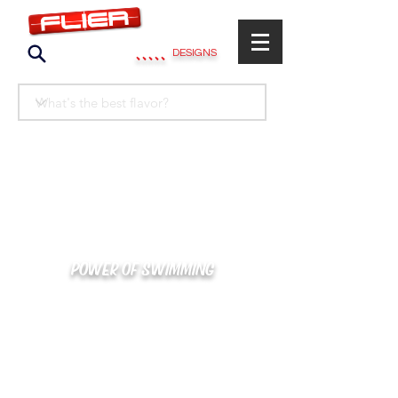
.....
DESIGNS
POWER OF SWIMMING
카톡으로 빠른 상담/견적/시안 확인
kakaotalk : XOOXPRO (플라이어 김재중)
02-488-3500
/
SWIMMERS@NAVER.COM
해외지사 (+063) 917-338-9397 (PHIL. CEBU)