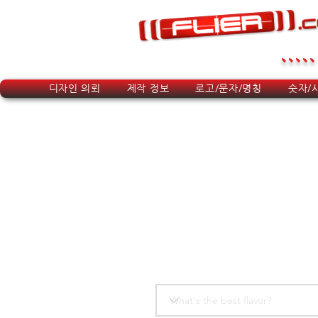
.....
디자인 의뢰
제작 정보
로고/문자/명칭
숫자/