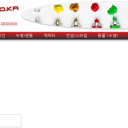
DESIGNS
시간
수영/운동
캐릭터
컨셉/스타일
동물 (수영)