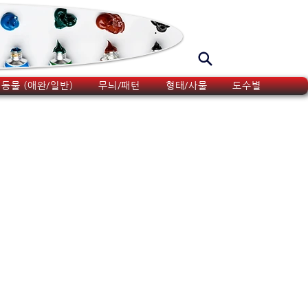
동물 (애완/일반)
무늬/패턴
형태/사물
도수별