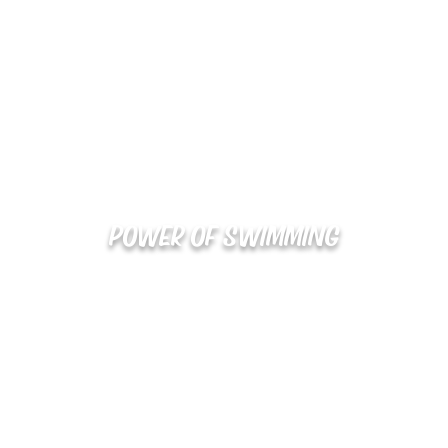
POWER OF SWIMMING
02-48
확인
kakaotalk : XOOXPRO (플라이어 김재중)
해외지사 