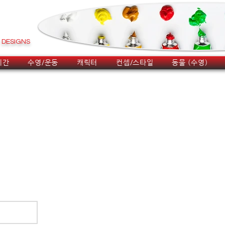
DESIGNS
시간
수영/운동
캐릭터
컨셉/스타일
동물 (수영)