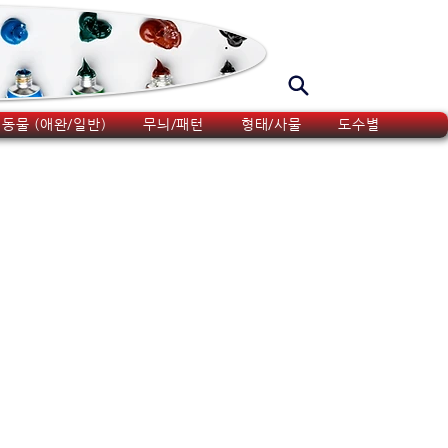
동물 (애완/일반)
무늬/패턴
형태/사물
도수별