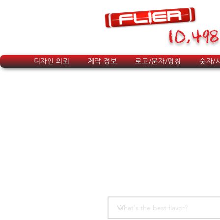
10,498
디자인 의뢰
제작 정보
로고/문자/명칭
숫자/