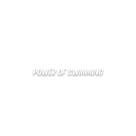
POWER OF SWIMMING
02-48
확인
kakaotalk : XOOXPRO (플라이어 김재중)
해외지사 