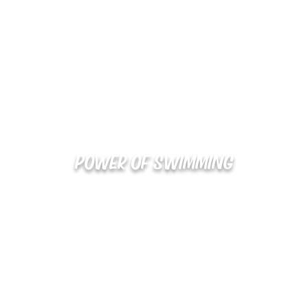
POWER OF SWIMMING
02-48
확인
kakaotalk : XOOXPRO (플라이어 김재중)
해외지사 