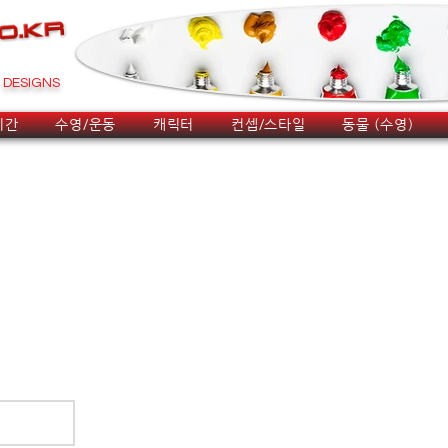
DESIGNS
시간
수영/운동
캐릭터
컨셉/스타일
동물 (수영)