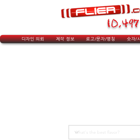
10,497
디자인 의뢰
제작 정보
로고/문자/명칭
숫자/