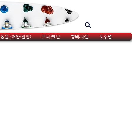
동물 (애완/일반)
무늬/패턴
형태/사물
도수별