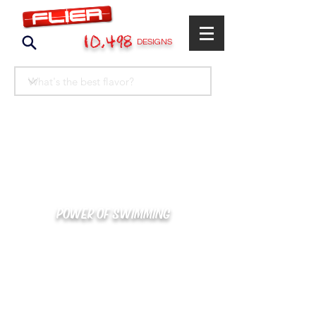
10,498
DESIGNS
POWER OF SWIMMING
카톡으로 빠른 상담/견적/시안 확인
kakaotalk : XOOXPRO (플라이어 김재중)
02-488-3500
/
SWIMMERS@NAVER.COM
해외지사 (+063) 917-338-9397 (PHIL. CEBU)