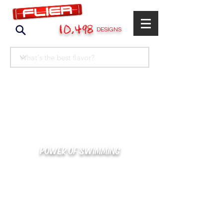
10,498
DESIGNS
POWER OF SWIMMING
카톡으로 빠른 상담/견적/시안 확인
kakaotalk : XOOXPRO (플라이어 김재중)
02-488-3500
/
SWIMMERS@NAVER.COM
해외지사 (+063) 917-338-9397 (PHIL. CEBU)