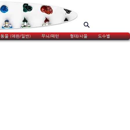
동물 (애완/일반)
무늬/패턴
형태/사물
도수별