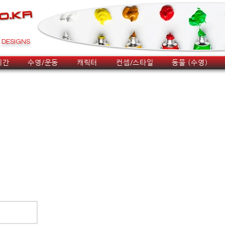
DESIGNS
시간
수영/운동
캐릭터
컨셉/스타일
동물 (수영)