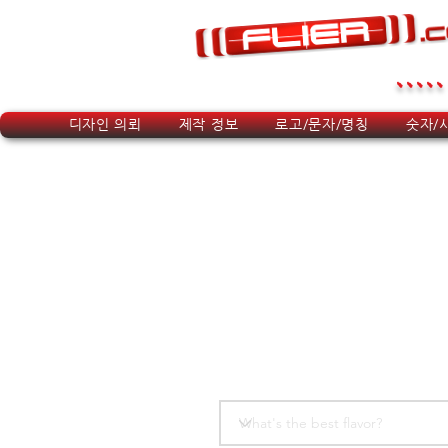
.....
디자인 의뢰
제작 정보
로고/문자/명칭
숫자/